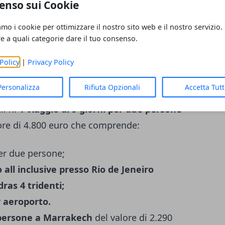
enso sui Cookie
 Pop;
amo i cookie per ottimizzare il nostro sito web e il nostro servizio.
etti Smart.
re a quali categorie dare il tuo consenso.
 uno dei premi in modalità istant win, dovrai
idare il premio che potrà in seguito esser
Policy
|
Privacy Policy
 Bialetti entro 6 mesi dalla
Personalizza
Rifiuta Opzionali
Accetta Tut
mi
del concorso Brasile in modalità
i: n.
1 viaggio di 9 giorni per due persone
ore di 4.800 euro che comprende:
r due persone;
o all inclusive presso Rio de Jeneiro
ras 4 tridenti;
r aeroporto.
e persone a Marrakech
del valore di 2.290