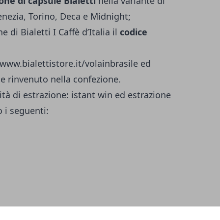
ne di capsule Bialetti
nella variante di
nezia, Torino, Deca e Midnight;
 di Bialetti I Caffè d’Italia il
codice
www.bialettistore.it/volainbrasile
ed
le rinvenuto nella confezione.
tà di estrazione: istant win ed estrazione
 i seguenti:
uore;