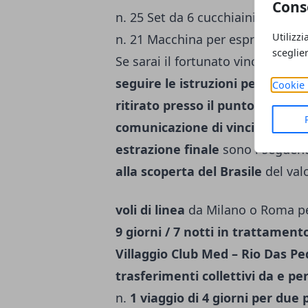
Cons
n. 25 Set da 6 cucchiaini da caffè
Utilizzi
n. 21 Macchina per espresso Bial
sceglie
Se sarai il fortunato vincitore di
seguire le istruzioni per conval
Cookie 
ritirato presso il punto vendita
comunicazione di vincita
. I
pre
estrazione finale
sono i seguent
alla scoperta del Brasile
del val
voli di linea
da Milano o Roma pe
9 giorni / 7 notti in trattament
Villaggio Club Med – Rio Das Ped
trasferimenti collettivi da e pe
n.
1 viaggio di 4 giorni per du