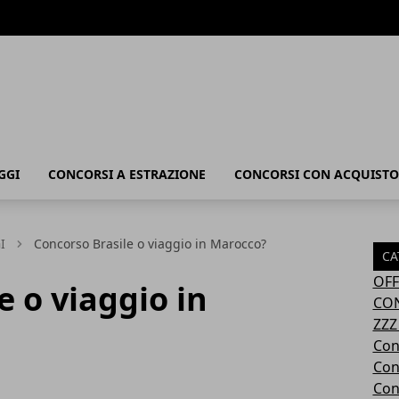
GGI
CONCORSI A ESTRAZIONE
CONCORSI CON ACQUISTO
I
Concorso Brasile o viaggio in Marocco?
CA
OFF
e o viaggio in
CON
ZZZ
Con
Con
Con