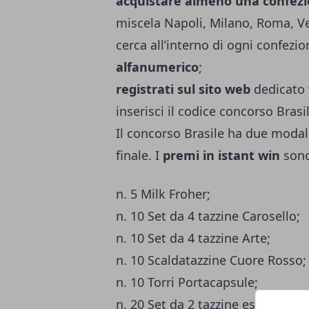
acquistare almeno una confezio
miscela Napoli, Milano, Roma, Ve
cerca all’interno di ogni confezione
alfanumerico
;
registrati sul sito web
dedicato
inserisci il codice concorso Brasi
Il concorso Brasile ha due modali
finale. I
premi in istant win
sono
n. 5 Milk Froher;
n. 10 Set da 4 tazzine Carosello;
n. 10 Set da 4 tazzine Arte;
n. 10 Scaldatazzine Cuore Rosso;
n. 10 Torri Portacapsule;
n. 20 Set da 2 tazzine espresso C