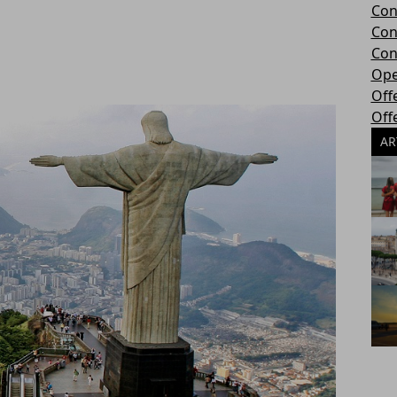
Con
Con
Con
Ope
Offe
Off
AR