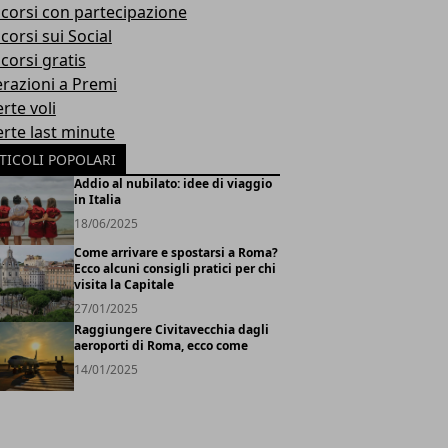
corsi con partecipazione
corsi sui Social
corsi gratis
razioni a Premi
rte voli
erte last minute
TICOLI POPOLARI
Addio al nubilato: idee di viaggio
in Italia
18/06/2025
Come arrivare e spostarsi a Roma?
Ecco alcuni consigli pratici per chi
visita la Capitale
27/01/2025
Raggiungere Civitavecchia dagli
aeroporti di Roma, ecco come
14/01/2025