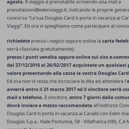
agosto
. Il viaggio è prenotabile scrivendo una mail a
prenotazioni@edenviaggi.it
, indicando le proprie genera
concorso “La tua Douglas Card ti porta in vacanza ai Ca
Viaggi”. Ed ora vi spieghiamo come partecipare al conc
richiedete
presso i negozi oppure online la
carta fedel
verrà rilasciata gratuitamente);
presso i punti vendita oppure online sul sito e-com
dal 27/12/2016 al 26/02/2017 acquistate un qualsiasi 
valore presentando alla cassa la vostra Douglas Card
Ed ora non vi resta che incrociare le dita ed attendere l'
avverrà entro il 31 marzo 2017 ed il vincitore verrà c
mail o telefono.
Il vincitore,
entro 7 giorni dalla comun
dovrà inviare a mezzo raccomandata
all'indirizzo Con
Douglas Card ti porta in vacanza ai Caraibi con Eden Vi
Douglas S.p.a., Viale Postumia, 58 - Villafranca (VR), C.A