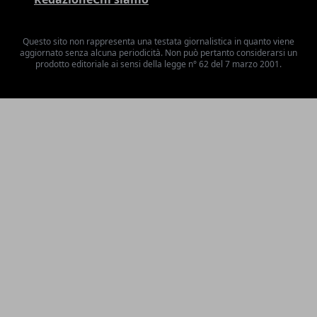
Questo sito non rappresenta una testata giornalistica in quanto viene
aggiornato senza alcuna periodicità. Non può pertanto considerarsi un
prodotto editoriale ai sensi della legge n° 62 del 7 marzo 2001.