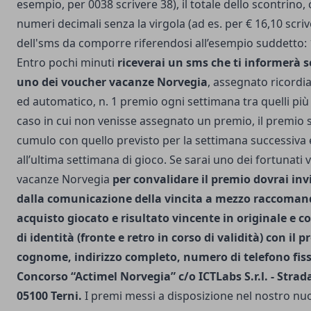
esempio, per 0038 scrivere 38), il totale dello scontrino
numeri decimali senza la virgola (ad es. per € 16,10 scri
dell'sms da comporre riferendosi all’esempio suddetto:
Entro pochi minuti
riceverai un sms che ti informerà 
uno dei voucher vacanze Norvegia
, assegnato ricord
ed automatico, n. 1 premio ogni settimana tra quelli più 
caso in cui non venisse assegnato un premio, il premio 
cumulo con quello previsto per la settimana successiva e
all’ultima settimana di gioco. Se sarai uno dei fortunati 
vacanze Norvegia
per convalidare il premio dovrai inv
dalla comunicazione della vincita a mezzo raccomand
acquisto giocato e risultato vincente in originale e 
di identità (fronte e retro in corso di validità) con il 
cognome, indirizzo completo, numero di telefono fisso
Concorso “Actimel Norvegia” c/o ICTLabs S.r.l. - Strada
05100 Terni.
I premi messi a disposizione nel nostro nu