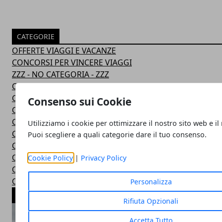
CATEGORIE
OFFERTE VIAGGI E VACANZE
CONCORSI PER VINCERE VIAGGI
ZZZ - NO CATEGORIA - ZZZ
Concorsi instant win
Concorsi con acquisto
Consenso sui Cookie
Concorsi a estrazione
Concorsi con partecipazione
Utilizziamo i cookie per ottimizzare il nostro sito web e il
Concorsi sui Social
Puoi scegliere a quali categorie dare il tuo consenso.
Concorsi gratis
Operazioni a Premi
Cookie Policy
|
Privacy Policy
Offerte voli
Offerte last minute
Personalizza
ARTICOLI POPOLARI
Rifiuta Opzionali
Accetta Tutto