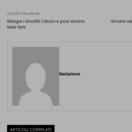
Articolo Precedente
Mangia i biscotti Colussi e puoi vincere
Vincere v
New York
Redazione
ARTICOLI CORRELATI