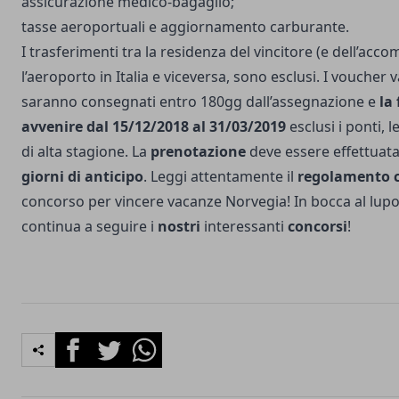
assicurazione medico-bagaglio;
tasse aeroportuali e aggiornamento carburante.
I trasferimenti tra la residenza del vincitore (e dell’acc
l’aeroporto in Italia e viceversa, sono esclusi. I voucher
saranno consegnati entro 180gg dall’assegnazione e
la
avvenire dal 15/12/2018 al 31/03/2019
esclusi i ponti, l
di alta stagione. La
prenotazione
deve essere effettuat
giorni di anticipo
. Leggi attentamente il
regolamento 
concorso per vincere vacanze Norvegia! In bocca al lupo
continua a seguire i
nostri
interessanti
concorsi
!
Facebook
Twitter
Whatsapp