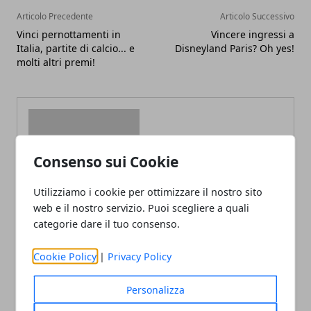
Articolo Precedente
Articolo Successivo
Vinci pernottamenti in
Vincere ingressi a
Italia, partite di calcio... e
Disneyland Paris? Oh yes!
molti altri premi!
Consenso sui Cookie
Redazione
Utilizziamo i cookie per ottimizzare il nostro sito
web e il nostro servizio. Puoi scegliere a quali
categorie dare il tuo consenso.
Cookie Policy
|
Privacy Policy
Personalizza
ARTICOLI CORRELATI